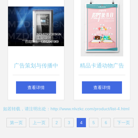
服务
广告策划与传播中
精品卡通动物广告
的钱眼产品分类在
设计模板大全 熊猫
查看详情
查看详情
软件开发中的应用
办公平台代理代办
如若转载，请注明出处：http://www.nlvzkc.com/product/list-4.html
服务
第一页
上一页
2
3
4
5
6
下一页