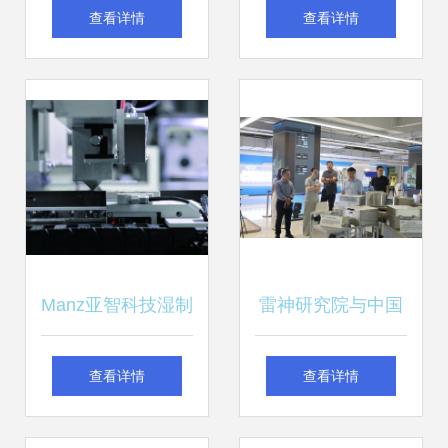
投产，机电科技领
科技领域的技术开
查看详情
查看详情
域铸就全球三电新
发与创新路径
标杆
Manz亚智科技湿制
雷神研究院与中国
程设备市占率稳居
南水北调集团共探
查看详情
查看详情
大中华区领先地
机电科技发展新机