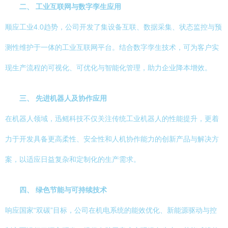
二、 工业互联网与数字孪生应用
顺应工业4.0趋势，公司开发了集设备互联、数据采集、状态监控与预
测性维护于一体的工业互联网平台。结合数字孪生技术，可为客户实
现生产流程的可视化、可优化与智能化管理，助力企业降本增效。
三、 先进机器人及协作应用
在机器人领域，迅鳐科技不仅关注传统工业机器人的性能提升，更着
力于开发具备更高柔性、安全性和人机协作能力的创新产品与解决方
案，以适应日益复杂和定制化的生产需求。
四、 绿色节能与可持续技术
响应国家“双碳”目标，公司在机电系统的能效优化、新能源驱动与控