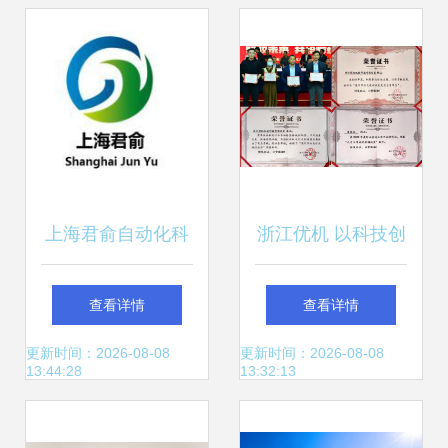
上海君俞自动化科
浙江优机 以科技创
技 机电科技领域的
新铸就诚信典范，
查看详情
查看详情
技术开发先锋
荣获温州市机电行
更新时间：2026-08-08
更新时间：2026-08-08
13:44:28
13:32:13
业双项殊荣