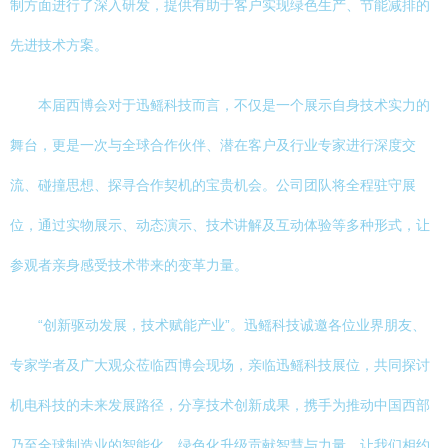
制方面进行了深入研发，提供有助于客户实现绿色生产、节能减排的
先进技术方案。
本届西博会对于迅鳐科技而言，不仅是一个展示自身技术实力的
舞台，更是一次与全球合作伙伴、潜在客户及行业专家进行深度交
流、碰撞思想、探寻合作契机的宝贵机会。公司团队将全程驻守展
位，通过实物展示、动态演示、技术讲解及互动体验等多种形式，让
参观者亲身感受技术带来的变革力量。
“创新驱动发展，技术赋能产业”。迅鳐科技诚邀各位业界朋友、
专家学者及广大观众莅临西博会现场，亲临迅鳐科技展位，共同探讨
机电科技的未来发展路径，分享技术创新成果，携手为推动中国西部
乃至全球制造业的智能化、绿色化升级贡献智慧与力量。让我们相约