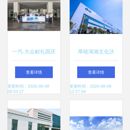
一汽-大众献礼国庆
厚植湖湘文化沃
70周年 机电科技领
土，点燃县域科创
查看详情
查看详情
域的技术开拓与创
引擎——从楚天科
更新时间：2026-08-08
更新时间：2026-08-08
00:03:27
12:57:04
新厚礼
技看机电领域的湖
南启示